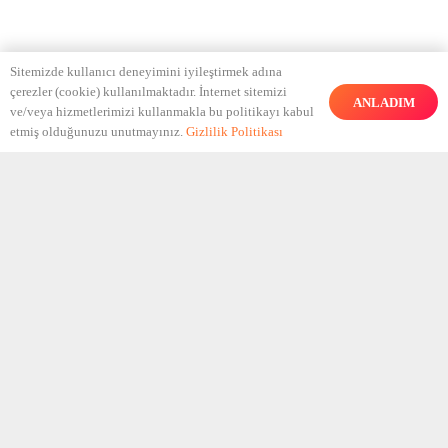
Sitemizde kullanıcı deneyimini iyileştirmek adına
çerezler (cookie) kullanılmaktadır. İnternet sitemizi
ANLADIM
ve/veya hizmetlerimizi kullanmakla bu politikayı kabul
etmiş olduğunuzu unutmayınız.
Gizlilik Politikası
“Zerafet göze batmak
değil, akılda
kalmaktır.”
Dillerden düşmeyecek, akılda kalan kreatif tasarımların su gibi
aktığı dijital reklam ajansı!