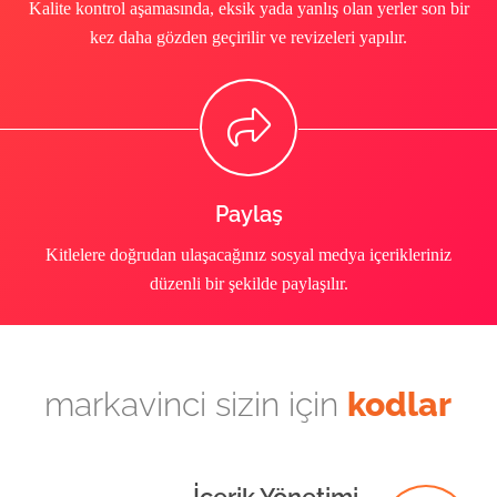
Kalite kontrol aşamasında, eksik yada yanlış olan yerler son bir
kez daha gözden geçirilir ve revizeleri yapılır.
Paylaş
Kitlelere doğrudan ulaşacağınız sosyal medya içerikleriniz
düzenli bir şekilde paylaşılır.
markavinci sizin için
kodlar
İçerik Yönetimi